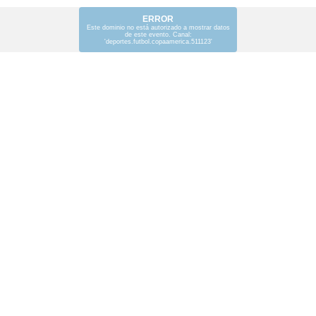
ERROR
Este dominio no está autorizado a mostrar datos
de este evento. Canal:
'deportes.futbol.copaamerica.511123'