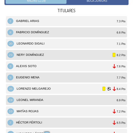
RACING CLUB
BOCA JUNIORS
TITULARES
1
GABRIEL ARIAS
7.3 Pts
8
FABRICIO DOMÍNGUEZ
6.6 Pts
30
LEONARDO SIGALI
7.1 Pts
23
NERY DOMÍNGUEZ
8.2 Pts
3
ALEXIS SOTO
7.6 Pts
5
EUGENIO MENA
7.7 Pts
35
LORENZO MELGAREJO
8.4 Pts
19
LEONEL MIRANDA
6.9 Pts
10
MATÍAS ROJAS
7.2 Pts
7
HÉCTOR FÉRTOLI
6.5 Pts