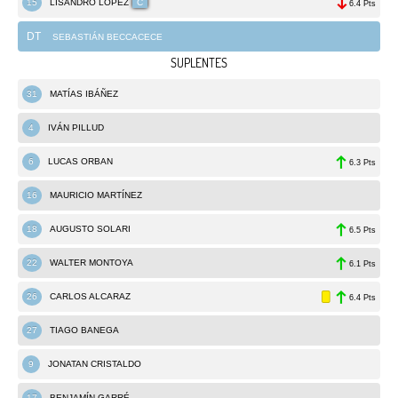
15
LISANDRO LÓPEZ
C
6.4 Pts
DT
SEBASTIÁN BECCACECE
SUPLENTES
31
MATÍAS IBÁÑEZ
4
IVÁN PILLUD
6
LUCAS ORBAN
6.3 Pts
16
MAURICIO MARTÍNEZ
18
AUGUSTO SOLARI
6.5 Pts
22
WALTER MONTOYA
6.1 Pts
26
CARLOS ALCARAZ
6.4 Pts
27
TIAGO BANEGA
9
JONATAN CRISTALDO
17
BENJAMÍN GARRÉ