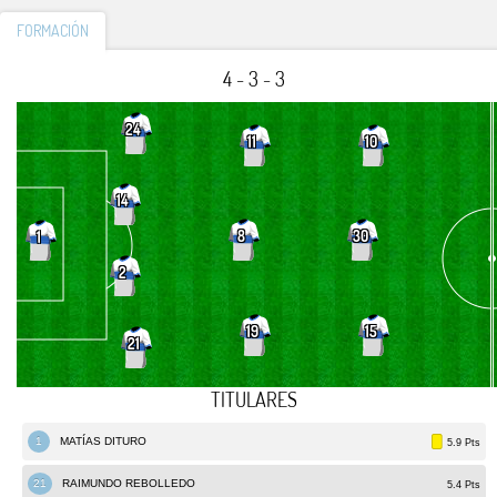
FORMACIÓN
4 - 3 - 3
24
11
10
14
8
30
1
2
19
15
21
TITULARES
1
MATÍAS DITURO
5.9 Pts
21
RAIMUNDO REBOLLEDO
5.4 Pts