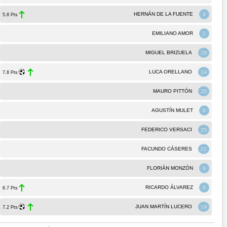
HERNÁN DE LA FUENTE
4
5.8 Pts
EMILIANO AMOR
2
MIGUEL BRIZUELA
28
LUCA ORELLANO
14
7.8 Pts
MAURO PITTÓN
20
AGUSTÍN MULET
6
FEDERICO VERSACI
25
FACUNDO CÁSERES
21
FLORIÁN MONZÓN
9
RICARDO ÁLVAREZ
8
6.7 Pts
JUAN MARTÍN LUCERO
19
7.2 Pts