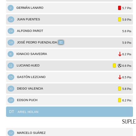
2
GERMÁN LANARO
5.7 Pts
14
JUAN FUENTES
5.9 Pts
24
ALFONSO PAROT
5.6 Pts
19
JOSÉ PEDRO FUENZALIDA
C
5.9 Pts
8
IGNACIO SAAVEDRA
6.2 Pts
11
LUCIANO AUED
6.6 Pts
15
GASTÓN LEZCANO
6.5 Pts
30
DIEGO VALENCIA
5.8 Pts
10
EDSON PUCH
6.2 Pts
DT
ARIEL HOLAN
SUPLE
12
MARCELO SUÁREZ