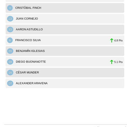
3
CRISTÓBAL FINCH
23
JUAN CORNEJO
33
AARON ASTUDILLO
6
FRANCISCO SILVA
4.8 Pts
31
BENJAMÍN IGLESIAS
18
DIEGO BUONANOTTE
5.1 Pts
16
CÉSAR MUNDER
27
ALEXANDER ARAVENA