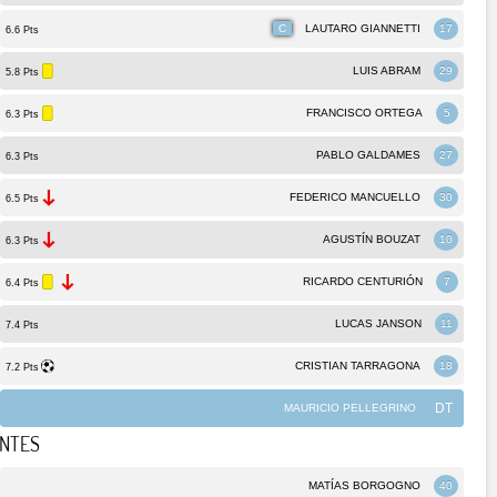
C
LAUTARO GIANNETTI
17
6.6 Pts
LUIS ABRAM
29
5.8 Pts
FRANCISCO ORTEGA
5
6.3 Pts
PABLO GALDAMES
27
6.3 Pts
FEDERICO MANCUELLO
30
6.5 Pts
AGUSTÍN BOUZAT
10
6.3 Pts
RICARDO CENTURIÓN
7
6.4 Pts
LUCAS JANSON
11
7.4 Pts
CRISTIAN TARRAGONA
18
7.2 Pts
DT
MAURICIO PELLEGRINO
NTES
MATÍAS BORGOGNO
40