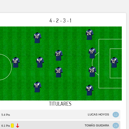
4 - 2 - 3 - 1
24
10
17
27
7
18
12
29
30
11
5
TITULARES
LUCAS HOYOS
12
5.4 Pts
TOMÁS GUIDARA
24
6.1 Pts